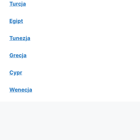
Turcja
Egipt
Tunezja
Grecja
Cypr
Wenecja
Bułgaria
Albania