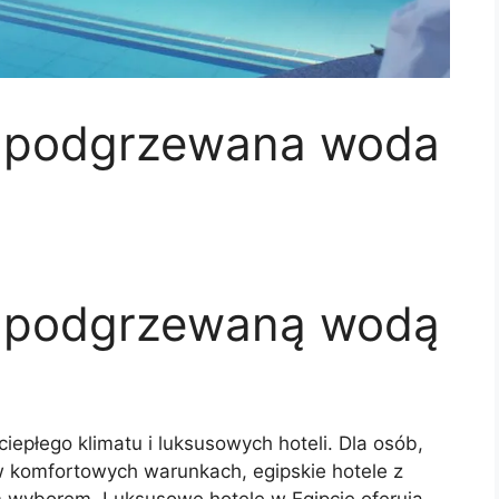
 z podgrzewana woda
 z podgrzewaną wodą
, ciepłego klimatu i luksusowych hoteli. Dla osób,
 komfortowych warunkach, egipskie hotele z