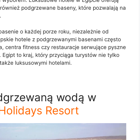
wyborem. Luksusowe hotele w Egipcie oferują
również podgrzewane baseny, które pozwalają na
.
basenie o każdej porze roku, niezależnie od
ipskie hotele z podgrzewanymi basenami często
pa, centra fitness czy restauracje serwujące pyszne
Egipt to kraj, który przyciąga turystów nie tylko
 także luksusowymi hotelami.
podgrzewaną wodą w
Holidays Resort