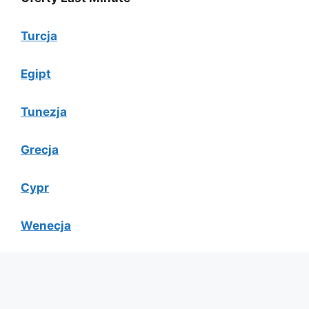
Turcja
Egipt
Tunezja
Grecja
Cypr
Wenecja
Bułgaria
Albania