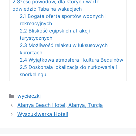
2
Sześć powodów, dla których warto
odwiedzić Taba na wakacjach
2.1
Bogata oferta sportów wodnych i
rekreacyjnych
2.2
Bliskość egipskich atrakcji
turystycznych
2.3
Możliwość relaksu w luksusowych
kurortach
2.4
Wyjątkowa atmosfera i kultura Beduinów
2.5
Doskonała lokalizacja do nurkowania i
snorkelingu
Categories
wycieczki
Alanya Beach Hotel, Alanya, Turcja
Wyszukiwarka Hoteli